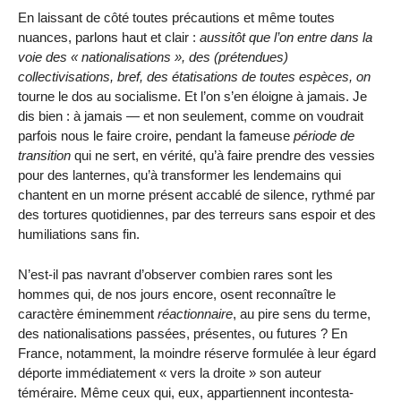
En laissant de côté toutes précautions et même toutes
nuances, parlons haut et clair :
aussitôt que l’on entre dans la
voie des « natio­nalisations », des (prétendues)
collectivisations, bref, des étatisations de toutes espèces, on
tourne le dos au socialisme. Et l’on s’en éloigne à jamais. Je
dis bien : à jamais — et non seulement, comme on voudrait
parfois nous le faire croire, pendant la fameuse
période de
transition
qui ne sert, en vérité, qu’à faire prendre des vessies
pour des lanternes, qu’à transformer les lendemains qui
chantent en un morne présent accablé de silence, rythmé par
des tortures quotidiennes, par des terreurs sans espoir et des
humiliations sans fin.
N’est-il pas navrant d’observer combien rares sont les
hommes qui, de nos jours encore, osent reconnaître le
caractère éminem­ment
réactionnaire
, au pire sens du terme,
des nationalisations passées, présentes, ou futures ? En
France, notamment, la moindre réserve formulée à leur égard
déporte immédiatement « vers la droite » son auteur
téméraire. Même ceux qui, eux, appartiennent incontesta­