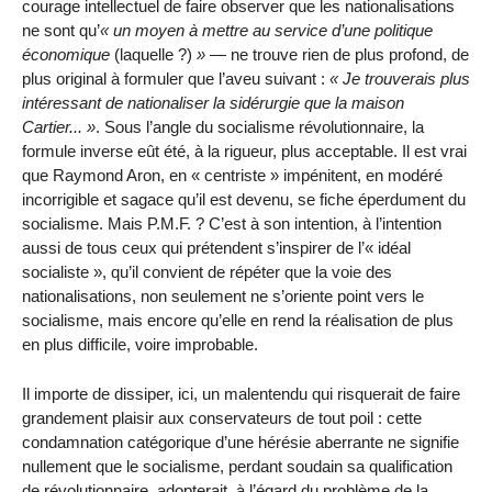
courage intellectuel de faire observer que les nationalisations
ne sont qu’
un moyen à mettre au service d’une politique
économique
(laquelle ?)
— ne trouve rien de plus profond, de
plus original à formuler que l’aveu suivant :
Je trouverais plus
intéressant de nationaliser la sidé­rurgie que la maison
Cartier...
. Sous l’angle du socialisme révo­lutionnaire, la
formule inverse eût été, à la rigueur, plus acceptable. Il est vrai
que Raymond Aron, en « centriste » impénitent, en modéré
incorrigible et sagace qu’il est devenu, se fiche éperdument du
socia­lisme. Mais P.M.F. ? C’est à son intention, à l’intention
aussi de tous ceux qui prétendent s’inspirer de l’« idéal
socialiste », qu’il convient de répéter que la voie des
nationalisations, non seulement ne s’oriente point vers le
socialisme, mais encore qu’elle en rend la réalisation de plus
en plus difficile, voire improbable.
Il importe de dissiper, ici, un malentendu qui risquerait de faire
grandement plaisir aux conservateurs de tout poil : cette
condam­nation catégorique d’une hérésie aberrante ne signifie
nullement que le socialisme, perdant soudain sa qualification
de révolutionnaire, adopterait, à l’égard du problème de la