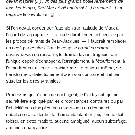
devait inspirer (...) l’un des plus grands bouleversements de
tous les temps, Karl Marx était contraint (...) à rester (...)
en
deçà de la Révolution
[
1
]
.
Si l’on devait concentrer l’attention sur l’attitude de Marx à
l’égard de la propriété — attitude durablement influencée par
les propos délirants de Jean-Jacques, — il faudrait remplacer
en deçà par
contre !
Pour le coup, le
nœud du drame
contemporain
se resserre, le drame devient tragédie, car
l’unique espoir d’échapper à l’étranglement, à l’étouffement, à
l’effondrement ultime : le socialisme, se renie lui-même, se
transforme « dialectiquement » en son contraire et finit par
susciter les pires tyrannies.
Processus qui n’a rien de contingent, je l’ai déjà dit, qui ne
saurait être expliqué par les circonstances contraires ou par
l’infidélité des disciples, des exécutants ou des agents
subalternes. Le destin de l’humanité étant en jeu, l’on ne doit
tolérer, en cette matière, aucune ambiguïté, aucun subterfuge,
aucune échappatoire.