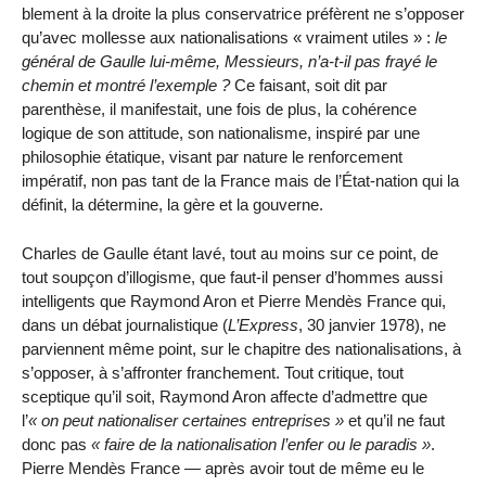
blement à la droite la plus conservatrice préfèrent ne s’opposer
qu’avec mollesse aux nationalisations « vraiment utiles » :
le
général de Gaulle lui-même, Messieurs, n’a-t-il pas frayé le
chemin et montré l’exemple ?
Ce faisant, soit dit par
parenthèse, il manifestait, une fois de plus, la cohérence
logique de son attitude, son nationalisme, inspiré par une
philosophie étatique, visant par nature le renforcement
impératif, non pas tant de la France mais de l’État-nation qui la
définit, la déter­mine, la gère et la gouverne.
Charles de Gaulle étant lavé, tout au moins sur ce point, de
tout soupçon d’illogisme, que faut-il penser d’hommes aussi
intelligents que Raymond Aron et Pierre Mendès France qui,
dans un débat journa­listique (
L’Express
, 30 janvier 1978), ne
parviennent même point, sur le chapitre des nationalisations, à
s’opposer, à s’affronter franchement. Tout critique, tout
sceptique qu’il soit, Raymond Aron affecte d’ad­mettre que
l’
on peut nationaliser certaines entreprises
et qu’il ne faut
donc pas
faire de la nationalisation l’enfer ou le paradis
.
Pierre Mendès France — après avoir tout de même eu le