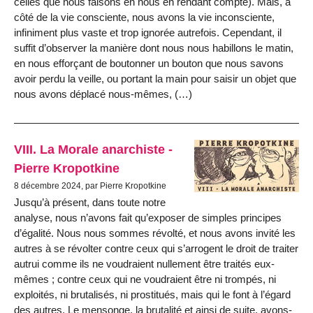
celles que nous faisons en nous en rendant compte). Mais, à
côté de la vie consciente, nous avons la vie inconsciente,
infiniment plus vaste et trop ignorée autrefois. Cependant, il
suffit d’observer la manière dont nous nous habillons le matin,
en nous efforçant de boutonner un bouton que nous savons
avoir perdu la veille, ou portant la main pour saisir un objet que
nous avons déplacé nous-mêmes, (…)
VIII. La Morale anarchiste -
Pierre Kropotkine
8 décembre 2024, par Pierre Kropotkine
Jusqu’à présent, dans toute notre
analyse, nous n’avons fait qu’exposer de simples principes
d’égalité. Nous nous sommes révolté, et nous avons invité les
autres à se révolter contre ceux qui s’arrogent le droit de traiter
autrui comme ils ne voudraient nullement être traités eux-
mêmes ; contre ceux qui ne voudraient être ni trompés, ni
exploités, ni brutalisés, ni prostitués, mais qui le font à l’égard
des autres. Le mensonge, la brutalité et ainsi de suite, avons-