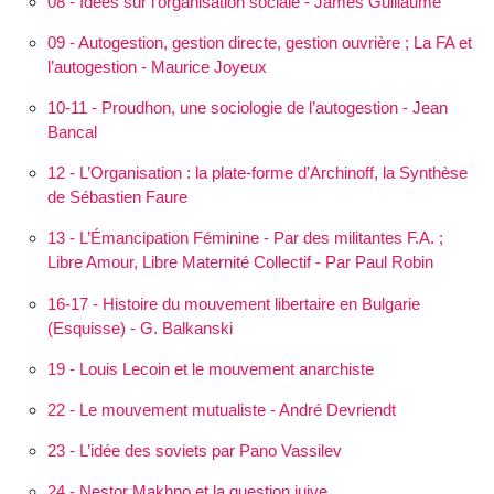
08 - Idées sur l’organisation sociale - James Guillaume
09 - Autogestion, gestion directe, gestion ouvrière ; La FA et
l’autogestion - Maurice Joyeux
10-11 - Proudhon, une sociologie de l’autogestion - Jean
Bancal
12 - L’Orga­nisation : la plate-forme d’Archinoff, la Synthèse
de Sébastien Faure
13 - L’Éman­cipation Féminine - Par des militantes F.A. ;
Libre Amour, Libre Maternité Collectif - Par Paul Robin
16-17 - Histoire du mouvement libertaire en Bulgarie
(Esquisse) - G. Balkanski
19 - Louis Lecoin et le mouvement anarchiste
22 - Le mouvement mutualiste - André Devriendt
23 - L’idée des soviets par Pano Vassilev
24 - Nestor Makhno et la question juive