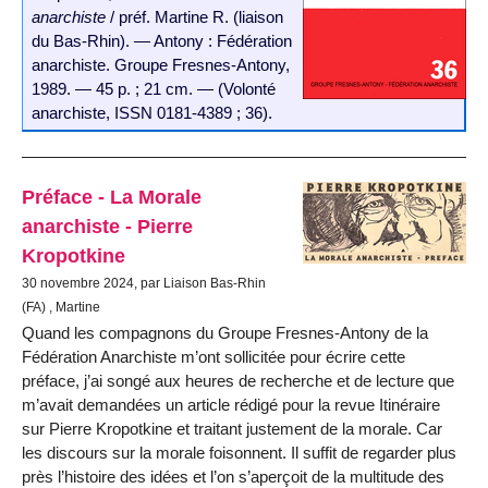
anarchiste
/ préf. Martine R. (liaison
du Bas-Rhin). — Antony : Fédération
anarchiste. Groupe Fresnes-Antony,
1989. — 45 p. ; 21 cm. — (Volonté
anarchiste, ISSN 0181-4389 ; 36).
Préface - La Morale
anarchiste - Pierre
Kropotkine
30 novembre 2024, par Liaison Bas-Rhin
(FA) , Martine
Quand les compagnons du Groupe Fresnes-Antony de la
Fédération Anarchiste m’ont sollicitée pour écrire cette
préface, j’ai songé aux heures de recherche et de lecture que
m’avait demandées un article rédigé pour la revue Itinéraire
sur Pierre Kropotkine et traitant juste­ment de la morale. Car
les discours sur la morale foisonnent. Il suffit de regarder plus
près l’histoire des idées et l’on s’aperçoit de la multi­tude des