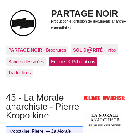
PARTAGE NOIR
Production et diffusion de documents anarcho-
compatibles
@
PARTAGE NOIR
- Brochures
SOLID
RITÉ
- Infos
Bandes dessinées
Editions & Publications
Traductions
45 - La Morale
anarchiste - Pierre
Kropotkine
Kropotkine, Pierre. —
La Morale