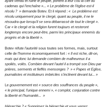
ayant vendu et ruiné le peuple, portent à leur cou la clef du
cadenas qui l’enchaîne
...
Le problème de l’église est-il
résolu ?
demande Botev. Et il répond :
Le problème est
résolu uniquement pour le clergé, quant au peuple, il ne le
résoudra que lorsqu’il se sera débarrassé de tout le clergé
.
Car
le clergé et la religion furent toujours et resteront
longtemps encore peut-être, parmi les principaux ennemis du
progrès et de la liberté
.
Botev réfute
l’autorité
sous toutes ses formes, mais, surtout
celle de l’homme économiquement fort :
Il est riche, dit-on,
mais qui donc lui demande combien de malheureux il a
spoliés, volés. Combien devant l’autel il a trompé son Dieu par
prières, serments et fieffés mensonges ?
Papes et Eglise,
journalistes et instituteurs imbéciles s’inclinent devant lui...
Le
gouvernement
est
source des souffrances du peuple
,
le principal, l’unique ennemi
,
complot, conjuration contre
la liberté et l’humanité...
Hiérarchie ?
Supprimez la hiérarchie et vous verrez