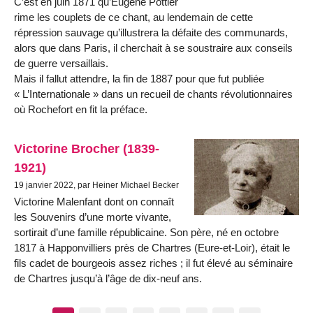
C’est en juin 1871 qu’Eugène Pottier
rime les cou­plets de ce chant, au lendemain de cette
répression sauvage qu’illustrera la défaite des communards,
alors que dans Paris, il cherchait à se soustraire aux conseils
de guerre versaillais.
Mais il fallut attendre, la fin de 1887 pour que fut publiée
« L’Internationale » dans un recueil de chants révolutionnaires
où Rochefort en fit la préface.
Victorine Brocher (1839-
1921)
19 janvier 2022, par Heiner Michael Becker
Victorine Malenfant dont on connaît
les Souvenirs d’une morte vivante,
sortirait d’une famille républicaine. Son père, né en octobre
1817 à Happonvilliers près de Chartres (Eure-et-Loir), était le
fils cadet de bourgeois assez riches ; il fut élevé au séminaire
de Chartres jusqu’à l’âge de dix-neuf ans.