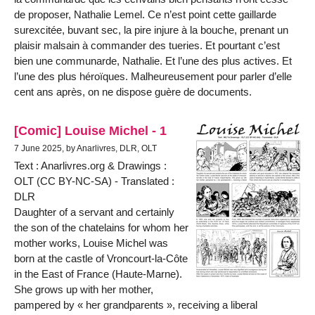
de proposer, Nathalie Lemel. Ce n’est point cette gaillarde
surexcitée, buvant sec, la pire injure à la bouche, prenant un
plaisir malsain à commander des tueries. Et pourtant c’est
bien une communarde, Nathalie. Et l’une des plus actives. Et
l’une des plus héroïques. Malheureusement pour parler d’elle
cent ans après, on ne dispose guère de documents.
[Comic] Louise Michel - 1
7 June 2025, by Anarlivres, DLR, OLT
Text : Anarlivres.org & Drawings :
OLT (CC BY-NC-SA) - Translated :
DLR
Daughter of a servant and certainly
the son of the chatelains for whom her
mother works, Louise Michel was
born at the castle of Vroncourt-la-Côte
in the East of France (Haute-Marne).
She grows up with her mother,
pampered by « her grandparents », receiving a liberal