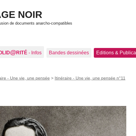
GE NOIR
ffusion de documents anarcho-compatibles
@
OLID
RITÉ
- Infos
Bandes dessinées
Editions & Publica
raire - Une vie, une pensée
>
Itinéraire - Une vie, une pensée n°11