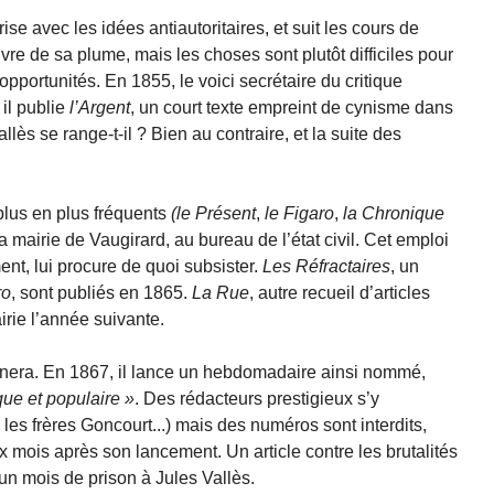
arise avec les idées antiautoritaires, et suit les cours de
ivre de sa plume, mais les choses sont plutôt difficiles pour
 opportunités. En 1855, le voici secrétaire du critique
 il publie
l’Argent
, un court texte empreint de cynisme dans
Vallès se range-t-il ? Bien au contraire, et la suite des
plus en plus fréquents
(le Présent
,
le Figaro
,
la Chronique
la mairie de Vaugirard, au bureau de l’état civil. Cet emploi
ent, lui procure de quoi subsister.
Les Réfractaires
, un
ro
, sont publiés en 1865.
La Rue
, autre recueil d’articles
rairie l’année suivante.
ionnera. En 1867, il lance un hebdomadaire ainsi nommé,
que et populaire
. Des rédacteurs prestigieux s’y
les frères Goncourt...) mais des numéros sont interdits,
x mois après son lancement. Un article contre les brutalités
 un mois de prison à Jules Vallès.