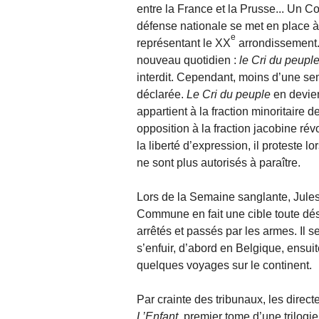
entre la France et la Prusse... Un C
défense nationale se met en place à
e
représentant le XX
arrondissement. 
nouveau quotidien :
le Cri du peupl
interdit. Cependant, moins d’une s
déclarée.
Le Cri du peuple
en devien
appartient à la fraction minoritaire 
opposition à la fraction jacobine révo
la liberté d’expression, il proteste 
ne sont plus autorisés à paraître.
Lors de la Semaine sanglante, Jules 
Commune en fait une cible toute dés
arrêtés et passés par les armes. Il 
s’enfuir, d’abord en Belgique, ensui
quelques voyages sur le continent.
Par crainte des tribunaux, les direct
L’Enfant
, premier tome d’une trilogi