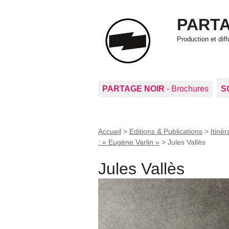
PARTA
Production et di
PARTAGE NOIR
- Brochures
S
Accueil
>
Editions & Publications
>
Itiné
: « Eugène Varlin »
>
Jules Vallès
Jules Vallès