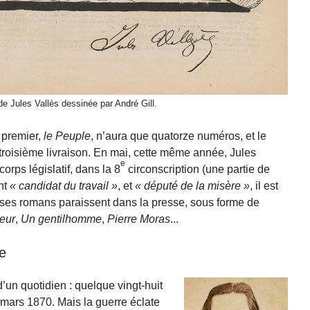
de Jules Vallès dessinée par André Gill.
 premier,
le Peuple
, n’aura que quatorze numéros, et le
a troisième livraison. En mai, cette même année, Jules
e
orps législatif, dans la 8
circonscription (une partie de
nt
candidat du travail
, et
député de la misère
, il est
 ses romans paraissent dans la presse, sous forme de
eur
,
Un gentilhomme
,
Pierre Moras
...
e
d’un quotidien : quelque vingt-huit
n mars 1870. Mais la guerre éclate