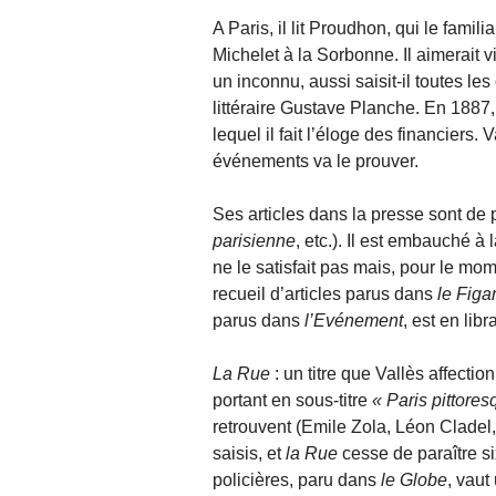
A Paris, il lit Proudhon, qui le famili
Michelet à la Sorbonne. Il aimerait v
un inconnu, aussi saisit-il toutes les
littéraire Gustave Planche. En 1887,
lequel il fait l’éloge des financiers. 
événements va le prouver.
Ses articles dans la presse sont de 
parisienne
, etc.). Il est embauché à 
ne le satisfait pas mais, pour le mom
recueil d’articles parus dans
le Figa
parus dans
l’Evénement
, est en lib
La Rue
: un titre que Vallès affect
portant en sous-titre
Paris pittores
retrouvent (Emile Zola, Léon Cladel, 
saisis, et
la Rue
cesse de paraître si
policières, paru dans
le Globe
, vaut