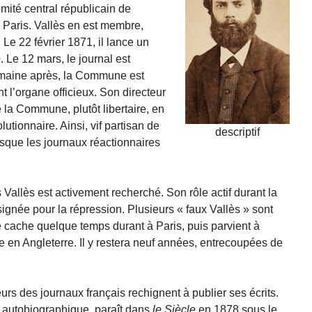
omité central républicain de
 Paris. Vallès en est membre,
Le 22 février 1871, il lance un
e
. Le 12 mars, le journal est
emaine après, la Commune est
t l’organe officieux. Son directeur
de la Commune, plutôt libertaire, en
lutionnaire. Ainsi, vif partisan de
descriptif
lorsque les journaux réactionnaires
Vallès est activement recherché. Son rôle actif durant la
ignée pour la répression. Plusieurs « faux Vallès » sont
se cache quelque temps durant à Paris, puis parvient à
te en Angleterre. Il y restera neuf années, entrecoupées de
eurs des journaux français rechignent à publier ses écrits.
e autobiographique, paraît dans
le Siècle
en 1878 sous le