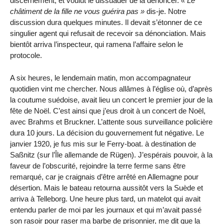
discernement, et voulut le dissuader de la dénoncer.
Le
châtiment de la fille ne vous guérira pas
dis-je. Notre
discussion dura quelques minutes. Il devait s’étonner de ce
singulier agent qui refusait de recevoir sa dénonciation. Mais
bientôt arriva l’inspecteur, qui ramena l’affaire selon le
protocole.
A six heures, le lendemain matin, mon accompagnateur
quotidien vint me chercher. Nous allâmes à l’église où, d’après
la coutume suédoise, avait lieu un concert le premier jour de la
fête de Noël. C’est ainsi que j’eus droit à un concert de Noël,
avec Brahms et Bruckner. L’attente sous surveillance policière
dura 10 jours. La décision du gouvernement fut négative. Le
janvier 1920, je fus mis sur le Ferry-boat. à destination de
Saßnitz (sur l’Île allemande de Rügen). J’espérais pouvoir, à la
faveur de l’obscurité, rejoindre la terre ferme sans être
remarqué, car je craignais d’être arrêté en Allemagne pour
désertion. Mais le bateau retourna aussitôt vers la Suède et
arriva à Telleborg. Une heure plus tard, un matelot qui avait
entendu parler de moi par les journaux et qui m’avait passé
son rasoir pour raser ma barbe de prisonnier, me dit que la