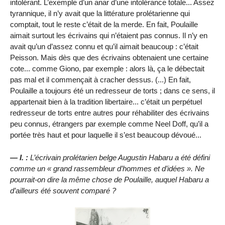
intolérant. L’exemple d’un anar d’une intolérance totale... Assez
tyrannique, il n’y avait que la littérature prolétarienne qui
comptait, tout le reste c’était de la merde. En fait, Poulaille
aimait surtout les écrivains qui n’étaient pas connus. Il n’y en
avait qu’un d’assez connu et qu’il aimait beaucoup : c’était
Peisson. Mais dès que des écrivains obtenaient une certaine
cote... comme Giono, par exemple : alors là, ça le débectait
pas mal et il commençait à cracher dessus. (...) En fait,
Poulaille a toujours été un redresseur de torts ; dans ce sens, il
appartenait bien à la tradition libertaire... c’était un perpétuel
redresseur de torts entre autres pour réhabiliter des écrivains
peu connus, étrangers par exemple comme Neel Doff, qu’il a
portée très haut et pour laquelle il s’est beaucoup dévoué...
— I. :
L’écrivain prolétarien belge Augustin Habaru a été défini
comme un
grand rassembleur d’hommes et d’idées
. Ne
pourrait-on dire la même chose de Poulaille, auquel Habaru a
d’ailleurs été souvent comparé ?