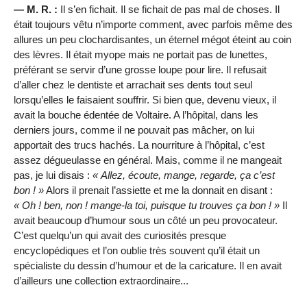
— M. R. :
Il s’en fichait. Il se fichait de pas mal de choses. Il
était toujours vêtu n’importe comment, avec parfois même des
allures un peu clochardisantes, un éternel mégot éteint au coin
des lèvres. Il était myope mais ne portait pas de lunettes,
préférant se servir d’une grosse loupe pour lire. Il refusait
d’aller chez le dentiste et arrachait ses dents tout seul
lorsqu’elles le faisaient souffrir. Si bien que, devenu vieux, il
avait la bouche édentée de Voltaire. A l’hôpital, dans les
derniers jours, comme il ne pouvait pas mâcher, on lui
apportait des trucs hachés. La nourriture à l’hôpital, c’est
assez dégueulasse en général. Mais, comme il ne mangeait
pas, je lui disais :
Allez, écoute, mange, regarde, ça c’est
bon !
Alors il prenait l’assiette et me la donnait en disant :
Oh ! ben, non ! mange-la toi, puisque tu trouves ça bon !
Il
avait beaucoup d’humour sous un côté un peu provocateur.
C’est quelqu’un qui avait des curiosités presque
encyclopédiques et l’on oublie très souvent qu’il était un
spécialiste du dessin d’humour et de la caricature. Il en avait
d’ailleurs une collection extraordinaire...