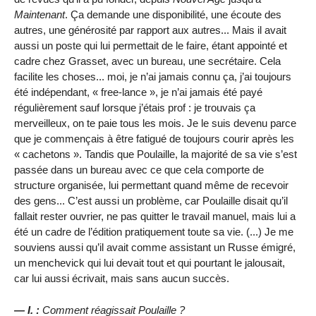
Maintenant
. Ça demande une disponibilité, une écoute des
autres, une générosité par rapport aux autres... Mais il avait
aussi un poste qui lui permettait de le faire, étant appointé et
cadre chez Grasset, avec un bureau, une secrétaire. Cela
facilite les choses... moi, je n’ai jamais connu ça, j’ai toujours
été indépendant, « free-lance », je n’ai jamais été payé
régulièrement sauf lorsque j’étais prof : je trouvais ça
merveilleux, on te paie tous les mois. Je le suis devenu parce
que je commençais à être fatigué de toujours courir après les
« cachetons ». Tandis que Poulaille, la majorité de sa vie s’est
passée dans un bureau avec ce que cela comporte de
structure organisée, lui permettant quand même de recevoir
des gens... C’est aussi un problème, car Poulaille disait qu’il
fallait rester ouvrier, ne pas quitter le travail manuel, mais lui a
été un cadre de l’édition pratiquement toute sa vie. (...) Je me
souviens aussi qu’il avait comme assistant un Russe émigré,
un menchevick qui lui devait tout et qui pourtant le jalousait,
car lui aussi écrivait, mais sans aucun succès.
— I. :
Comment réagissait Poulaille ?