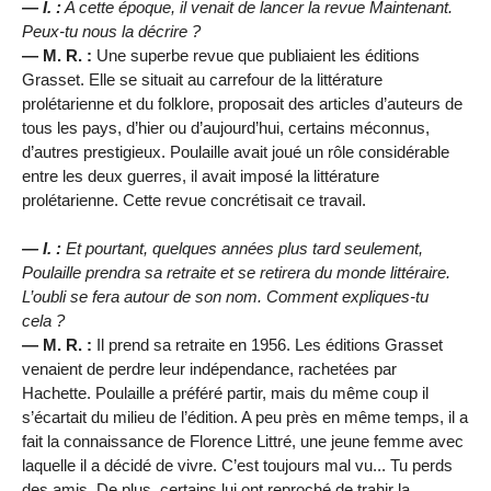
— I. :
A cette époque, il venait de lancer la revue
Maintenant
.
Peux-tu nous la décrire ?
— M. R. :
Une superbe revue que publiaient les éditions
Grasset. Elle se situait au carrefour de la littérature
prolétarienne et du folklore, proposait des articles d’auteurs de
tous les pays, d’hier ou d’aujourd’hui, certains méconnus,
d’autres prestigieux. Poulaille avait joué un rôle considérable
entre les deux guerres, il avait imposé la littérature
prolétarienne. Cette revue concrétisait ce travail.
— I. :
Et pourtant, quelques années plus tard seulement,
Poulaille prendra sa retraite et se retirera du monde littéraire.
L’oubli se fera autour de son nom. Comment expliques-tu
cela ?
— M. R. :
Il prend sa retraite en 1956. Les éditions Grasset
venaient de perdre leur indépendance, rachetées par
Hachette. Poulaille a préféré partir, mais du même coup il
s’écartait du milieu de l’édition. A peu près en même temps, il a
fait la connaissance de Florence Littré, une jeune femme avec
laquelle il a décidé de vivre. C’est toujours mal vu... Tu perds
des amis. De plus, certains lui ont reproché de trahir la