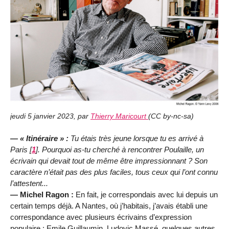
jeudi 5 janvier 2023
,
par
Thierry Maricourt
(
CC by-nc-sa
)
— « Itinéraire » :
Tu étais très jeune lorsque tu es arrivé à
Paris
[
1
]
. Pourquoi as-tu cherché à rencontrer Poulaille, un
écrivain qui devait tout de même être impressionnant ? Son
caractère n’était pas des plus faciles, tous ceux qui l’ont connu
l’attestent...
— Michel Ragon :
En fait, je correspondais avec lui depuis un
certain temps déjà. A Nantes, où j’habitais, j’avais établi une
correspondance avec plusieurs écrivains d’expression
populaire : Emile Guillaumin, Ludovic Massé, quelques autres