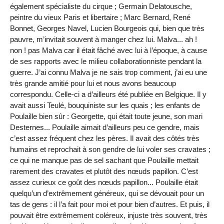
également spécialiste du cirque ; Germain Delatousche,
peintre du vieux Paris et libertaire ; Marc Bernard, René
Bonnet, Georges Navel, Lucien Bourgeois qui, bien que très
pauvre, m’invitait souvent à manger chez lui. Malva... ah !
non ! pas Malva car il était fâché avec lui à l’époque, à cause
de ses rapports avec le milieu collaborationniste pendant la
guerre. J’ai connu Malva je ne sais trop comment, j’ai eu une
très grande amitié pour lui et nous avons beaucoup
correspondu. Celle-ci a d’ailleurs été publiée en Belgique. Il y
avait aussi Teulé, bouquiniste sur les quais ; les enfants de
Poulaille bien sûr : Georgette, qui était toute jeune, son mari
Desternes... Poulaille aimait d’ailleurs peu ce gendre, mais
c’est assez fréquent chez les pères. Il avait des côtés très
humains et reprochait à son gendre de lui voler ses cravates ;
ce qui ne manque pas de sel sachant que Poulaille mettait
rarement des cravates et plutôt des nœuds papillon. C’est
assez curieux ce goût des nœuds papillon... Poulaille était
quelqu’un d’extrêmement généreux, qui se dévouait pour un
tas de gens : il l’a fait pour moi et pour bien d’autres. Et puis, il
pouvait être extrêmement coléreux, injuste très souvent, très