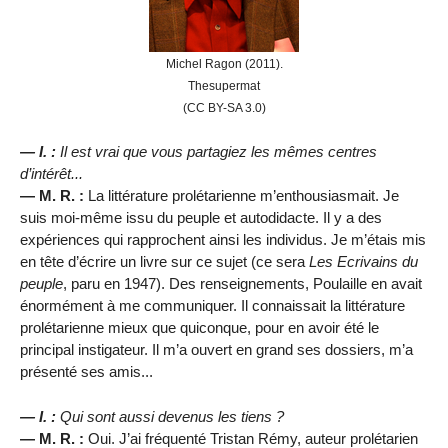
Michel Ragon (2011).
Thesupermat
(CC BY-SA 3.0)
— I. :
Il est vrai que vous partagiez les mêmes centres
d’intérêt...
— M. R. :
La littérature prolétarienne m’enthousiasmait. Je
suis moi-même issu du peuple et autodidacte. Il y a des
expériences qui rapprochent ainsi les individus. Je m’étais mis
en tête d’écrire un livre sur ce sujet (ce sera
Les Ecrivains du
peuple
, paru en 1947). Des renseignements, Poulaille en avait
énormément à me communiquer. Il connaissait la littérature
prolétarienne mieux que quiconque, pour en avoir été le
principal instigateur. Il m’a ouvert en grand ses dossiers, m’a
présenté ses amis...
— I. :
Qui sont aussi devenus les tiens ?
— M. R. :
Oui. J’ai fréquenté Tristan Rémy, auteur prolétarien