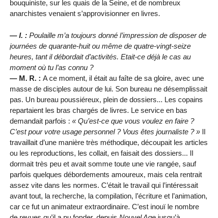
bouquiniste, sur les quais de la Seine, et de nombreux
anarchistes venaient s’approvisionner en livres.
— I. :
Poulaille m’a toujours donné l’impression de disposer de
journées de quarante-huit ou même de quatre-vingt-seize
heures, tant il débordait d’activités. Etait-ce déjà le cas au
moment où tu l’as connu ?
— M. R. :
A ce moment, il était au faîte de sa gloire, avec une
masse de disciples autour de lui. Son bureau ne désemplissait
pas. Un bureau poussiéreux, plein de dossiers... Les copains
repartaient les bras chargés de livres. Le service en bas
demandait parfois :
Qu’est-ce que vous voulez en faire ?
C’est pour votre usage personnel ? Vous êtes journaliste ?
Il
travaillait d’une manière très méthodique, découpait les articles
ou les reproductions, les collait, en faisait des dossiers... Il
dormait très peu et avait somme toute une vie rangée, sauf
parfois quelques débordements amoureux, mais cela rentrait
assez vite dans les normes. C’était le travail qui l’intéressait
avant tout, la recherche, la compilation, l’écriture et l’animation,
car ce fut un animateur extraordinaire. C’est inouï le nombre
de revues qu’il a pu fonder, depuis
Nouvel Age
jusqu’à