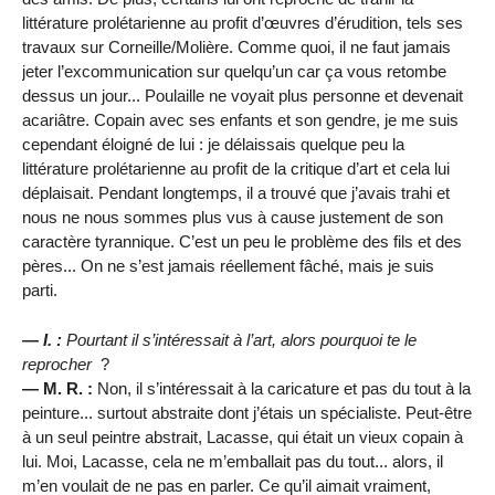
littérature prolétarienne au profit d’œuvres d’érudition, tels ses
travaux sur Corneille/Molière. Comme quoi, il ne faut jamais
jeter l’excommunication sur quelqu’un car ça vous retombe
dessus un jour... Poulaille ne voyait plus personne et devenait
acariâtre. Copain avec ses enfants et son gendre, je me suis
cependant éloigné de lui : je délaissais quelque peu la
littérature prolétarienne au profit de la critique d’art et cela lui
déplaisait. Pendant longtemps, il a trouvé que j’avais trahi et
nous ne nous sommes plus vus à cause justement de son
caractère tyrannique. C’est un peu le problème des fils et des
pères... On ne s’est jamais réellement fâché, mais je suis
parti.
— I. :
Pourtant il s’intéressait à l’art, alors pourquoi te le
reprocher
?
— M. R. :
Non, il s’intéressait à la caricature et pas du tout à la
peinture... surtout abstraite dont j’étais un spécialiste. Peut-être
à un seul peintre abstrait, Lacasse, qui était un vieux copain à
lui. Moi, Lacasse, cela ne m’emballait pas du tout... alors, il
m’en voulait de ne pas en parler. Ce qu’il aimait vraiment,