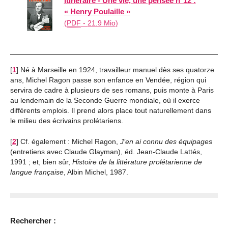
Itinéraire - Une vie, une pensée n°12 :
« Henry Poulaille »
(
PDF
-
21.9 Mio
)
[
1
]
Né à Marseille en 1924, travailleur manuel dès ses quatorze
ans, Michel Ragon passe son enfance en Vendée, région qui
servira de cadre à plusieurs de ses romans, puis monte à Paris
au lendemain de la Seconde Guerre mondiale, où il exerce
différents emplois. Il prend alors place tout naturellement dans
le milieu des écrivains prolétariens.
[
2
]
Cf. également : Michel Ragon,
J’en ai connu des équipages
(entretiens avec Claude Glayman), éd. Jean-Claude Lattés,
1991 ; et, bien sûr,
Histoire de la littérature prolétarienne de
langue française
, Albin Michel, 1987.
Rechercher :