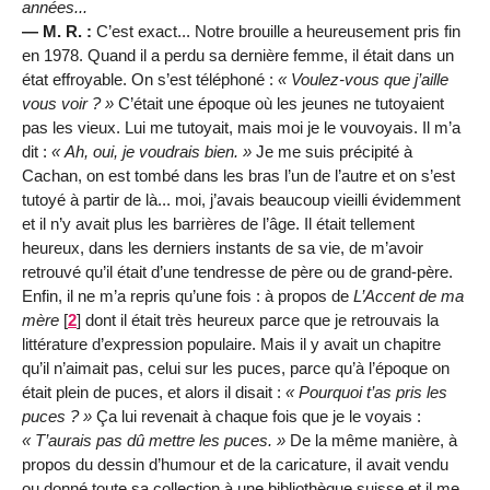
années...
— M. R. :
C’est exact... Notre brouille a heureusement pris fin
en 1978. Quand il a perdu sa dernière femme, il était dans un
état effroyable. On s’est téléphoné :
Voulez-vous que j’aille
vous voir ?
C’était une époque où les jeunes ne tutoyaient
pas les vieux. Lui me tutoyait, mais moi je le vouvoyais. Il m’a
dit :
Ah, oui, je voudrais bien.
Je me suis précipité à
Cachan, on est tombé dans les bras l’un de l’autre et on s’est
tutoyé à partir de là... moi, j’avais beaucoup vieilli évidemment
et il n’y avait plus les barrières de l’âge. Il était tellement
heureux, dans les derniers instants de sa vie, de m’avoir
retrouvé qu’il était d’une tendresse de père ou de grand-père.
Enfin, il ne m’a repris qu’une fois : à propos de
L’Accent de ma
mère
[
2
]
dont il était très heureux parce que je retrouvais la
littérature d’expression populaire. Mais il y avait un chapitre
qu’il n’aimait pas, celui sur les puces, parce qu’à l’époque on
était plein de puces, et alors il disait :
Pourquoi t’as pris les
puces ?
Ça lui revenait à chaque fois que je le voyais :
T’aurais pas dû mettre les puces.
De la même manière, à
propos du dessin d’humour et de la caricature, il avait vendu
ou donné toute sa collection à une bibliothèque suisse et il me