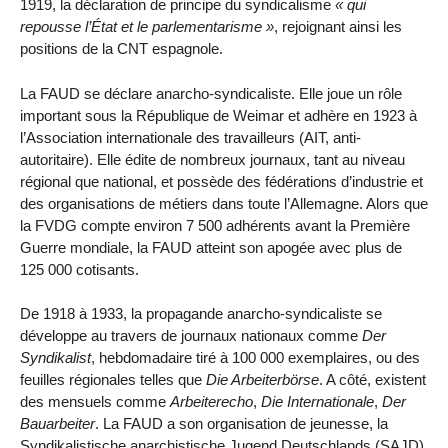
1919, la déclaration de principe du syndicalisme
qui
repousse l’État et le parlementarisme
, rejoignant ainsi les
positions de la CNT espagnole.
La FAUD se déclare anarcho-syndicaliste. Elle joue un rôle
important sous la République de Weimar et adhère en 1923 à
l’Association internationale des travailleurs (AIT, anti-
autoritaire). Elle édite de nombreux journaux, tant au niveau
régional que national, et possède des fédérations d’industrie et
des organisations de métiers dans toute l’Allemagne. Alors que
la FVDG compte environ 7 500 adhérents avant la Première
Guerre mondiale, la FAUD atteint son apogée avec plus de
125 000 cotisants.
De 1918 à 1933, la propagande anarcho-syndicaliste se
développe au travers de journaux nationaux comme
Der
Syndikalist
, hebdomadaire tiré à 100 000 exemplaires, ou des
feuilles régionales telles que
Die Arbeiterbörse
. A côté, existent
des mensuels comme
Arbeiterecho
,
Die Internationale
,
Der
Bauarbeiter
. La FAUD a son organisation de jeunesse, la
Syndikalistische anarchistische Jugend Deutschlands (SAJD),