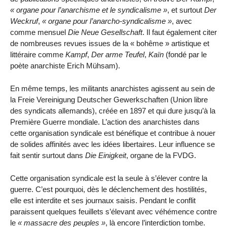
organe pour l’anarchisme et le syndicalisme
, et surtout
Der
Weckruf
,
organe pour l’anarcho-syndicalisme
, avec
comme mensuel
Die Neue Gesellschaft
. Il faut également citer
de nombreuses revues issues de la « bohême » artistique et
littéraire comme
Kampf
,
Der arme Teufel
,
Kaïn
(fondé par le
poète anarchiste Erich Mühsam).
En même temps, les militants anarchistes agissent au sein de
la Freie Vereinigung Deutscher Gewerkschaften (Union libre
des syndicats allemands), créée en 1897 et qui dure jusqu’à la
Première Guerre mondiale. L’action des anarchistes dans
cette organisation syndicale est bénéfique et contribue à nouer
de solides affinités avec les idées libertaires. Leur influence se
fait sentir surtout dans
Die Einigkeit
, organe de la FVDG.
Cette organisation syndicale est la seule à s’élever contre la
guerre. C’est pourquoi, dès le déclenchement des hostilités,
elle est interdite et ses journaux saisis. Pendant le conflit
paraissent quelques feuillets s’élevant avec véhémence contre
le
massacre des peuples
, là encore l’interdiction tombe.