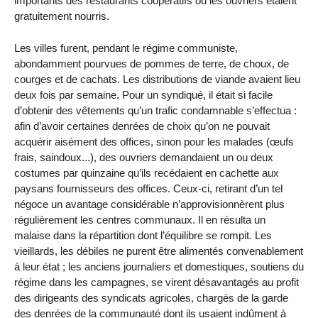
importants des restaurants coopératifs où les ouvriers étaient
gratuitement nourris.
Les villes furent, pendant le régime communiste,
abondamment pourvues de pommes de terre, de choux, de
courges et de cachats. Les distributions de viande avaient lieu
deux fois par semaine. Pour un syndiqué, il était si facile
d’obtenir des vêtements qu’un trafic condamnable s’effectua :
afin d’avoir certaines denrées de choix qu’on ne pouvait
acquérir aisément des offices, sinon pour les malades (œufs
frais, saindoux...), des ouvriers demandaient un ou deux
costumes par quinzaine qu’ils recédaient en cachette aux
paysans fournisseurs des offices. Ceux-ci, retirant d’un tel
négoce un avantage considérable n’approvisionnèrent plus
régulièrement les centres communaux. Il en résulta un
malaise dans la répartition dont l’équilibre se rompit. Les
vieillards, les débiles ne purent être alimentés convenablement
à leur état ; les anciens journaliers et domestiques, soutiens du
régime dans les campagnes, se virent désavantagés au profit
des dirigeants des syndicats agricoles, chargés de la garde
des denrées de la communauté dont ils usaient indûment à