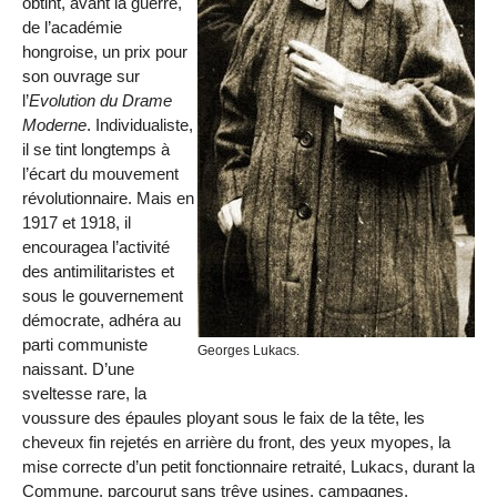
obtint, avant la guerre,
de l’académie
hongroise, un prix pour
son ouvrage sur
l’
Evolution du Drame
Moderne
. Individualiste,
il se tint longtemps à
l’écart du mouvement
révolutionnaire. Mais en
1917 et 1918, il
encouragea l’activité
des antimilitaristes et
sous le gouvernement
démocrate, adhéra au
parti communiste
Georges Lukacs.
naissant. D’une
sveltesse rare, la
voussure des épaules ployant sous le faix de la tête, les
cheveux fin rejetés en arrière du front, des yeux myopes, la
mise correcte d’un petit fonctionnaire retraité, Lukacs, durant la
Commune, parcourut sans trêve usines, campagnes,