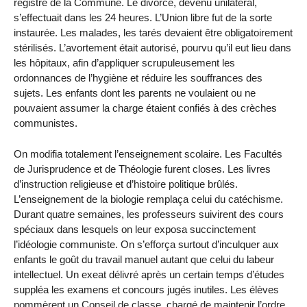
registre de la Commune. Le divorce, devenu unilatéral,
s’effectuait dans les 24 heures. L’Union libre fut de la sorte
instaurée. Les malades, les tarés devaient être obligatoirement
stérilisés. L’avortement était autorisé, pourvu qu’il eut lieu dans
les hôpitaux, afin d’appliquer scrupuleusement les
ordonnances de l’hygiène et réduire les souffrances des
sujets. Les enfants dont les parents ne voulaient ou ne
pouvaient assumer la charge étaient confiés à des crèches
communistes.
On modifia totalement l’enseignement scolaire. Les Facultés
de Jurisprudence et de Théologie furent closes. Les livres
d’instruction religieuse et d’histoire politique brûlés.
L’enseignement de la biologie remplaça celui du catéchisme.
Durant quatre semaines, les professeurs suivirent des cours
spéciaux dans lesquels on leur exposa succinctement
l’idéologie communiste. On s’efforça surtout d’inculquer aux
enfants le goût du travail manuel autant que celui du labeur
intellectuel. Un exeat délivré après un certain temps d’études
suppléa les examens et concours jugés inutiles. Les élèves
nommèrent un Conseil de classe, chargé de maintenir l’ordre