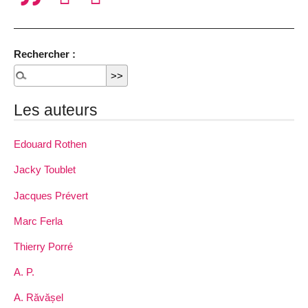
Rechercher :
Les auteurs
Edouard Rothen
Jacky Toublet
Jacques Prévert
Marc Ferla
Thierry Porré
A. P.
A. Răvășel