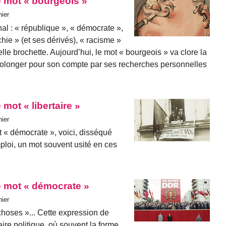
e mot « bourgeois »
hier
al : « république », « démocrate »,
chie » (et ses dérivés), « racisme »
elle brochette. Aujourd’hui, le mot « bourgeois » va clore la
prolonger pour son compte par ses recherches personnelles
mot « libertaire »
hier
t « démocrate », voici, disséqué
ploi, un mot souvent usité en ces
e mot « démocrate »
hier
 choses »... Cette expression de
re politi­que, où souvent la forme