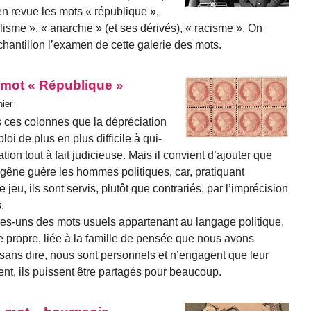
en revue les mots « république »,
alisme », « anarchie » (et ses dérivés), « racisme ». On
hantillon l’examen de cette galerie des mots.
 mot « République »
hier
 ces colonnes que la déprécia­tion
oi de plus en plus difficile à qui­
tion tout à fait judicieuse. Mais il convient d’ajouter que
 gêne guère les hommes politiques, car, pratiquant
 jeu, ils sont servis, plutôt que contrariés, par l’imprécision
.
s-uns des mots usuels apparte­nant au langage politique,
e propre, liée à la famille de pensée que nous avons
sans dire, nous sont personnels et n’engagent que leur
nt, ils puissent être partagés pour beaucoup.