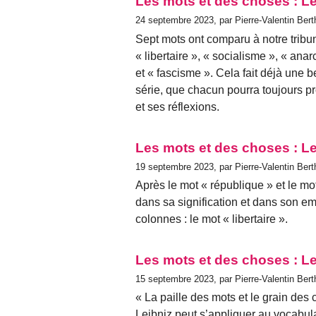
Les mots et des choses : L
24 septembre 2023, par Pierre-Valentin Bert
Sept mots ont comparu à notre tribun
« libertaire », « socialisme », « anar
et « fascisme ». Cela fait déjà une b
série, que chacun pourra toujours 
et ses réflexions.
Les mots et des choses : Le 
19 septembre 2023, par Pierre-Valentin Bert
Après le mot « république » et le mo
dans sa signification et dans son em
colon­nes : le mot « libertaire ».
Les mots et des choses : L
15 septembre 2023, par Pierre-Valentin Bert
« La paille des mots et le grain des
Leibniz peut s’appliquer au vocabulai