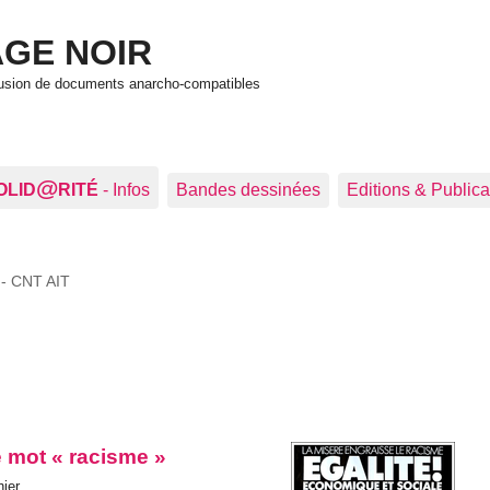
GE NOIR
ffusion de documents anarcho-compatibles
@
OLID
RITÉ
- Infos
Bandes dessinées
Editions & Publica
 - CNT AIT
e mot « racisme »
hier