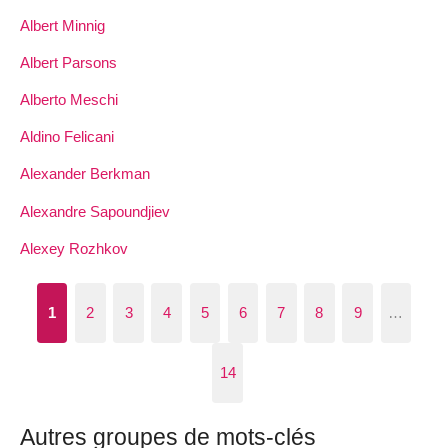
Albert Minnig
Albert Parsons
Alberto Meschi
Aldino Felicani
Alexander Berkman
Alexandre Sapoundjiev
Alexey Rozhkov
1
2
3
4
5
6
7
8
9
…
14
Autres groupes de mots-clés