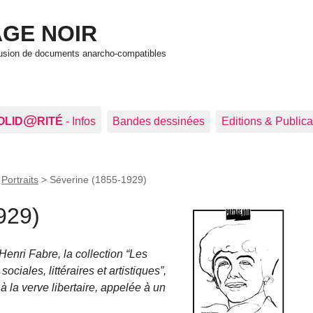
GE NOIR
ffusion de documents anarcho-compatibles
@
OLID
RITÉ
- Infos
Bandes dessinées
Editions & Publica
>
Portraits
>
Séverine (1855-1929)
929)
Henri Fabre, la collection
Les
ciales, littéraires et artistiques
,
 à la verve libertaire, appelée à un