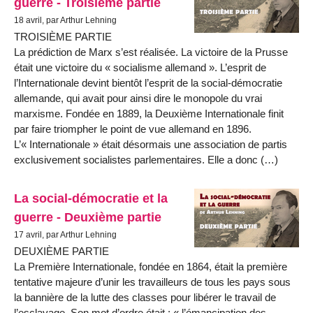
guerre - Troisième partie
18 avril, par Arthur Lehning
TROISIÈME PARTIE
La prédiction de Marx s’est réalisée. La victoire de la Prusse
était une victoire du « socialisme allemand ». L’esprit de
l’Internationale devint bientôt l’esprit de la social-démocratie
allemande, qui avait pour ainsi dire le monopole du vrai
marxisme. Fondée en 1889, la Deuxième Internationale finit
par faire triompher le point de vue allemand en 1896.
L’« Internationale » était désormais une association de partis
exclusivement socialistes parlementaires. Elle a donc (…)
La social-démocratie et la
guerre - Deuxième partie
17 avril, par Arthur Lehning
DEUXIÈME PARTIE
La Première Internationale, fondée en 1864, était la première
tentative majeure d’unir les travailleurs de tous les pays sous
la bannière de la lutte des classes pour libérer le travail de
l’esclavage. Son mot d’ordre était : « l’émancipation des