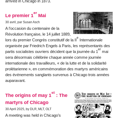
arrived in Chicago in 1873.
er
Le premier 1
Mai
30 avril, par Susan Asch
A l’occasion du centenaire de la
Révolution française, le 14 juillet 1889,
e
lors du premier Congrès constitutif de la II
Internationale
organisée par Friedrich Engels à Paris, les représentants des
er
partis socialistes ouvriers décident que la journée du 1
mai
sera désormais célébrée chaque année comme journée
internationale des travailleurs, « de la lutte et de la solidarité
prolétarienne », en commémoration des martyrs américains
des événements sanglants survenus à Chicago trois années
auparavant.
st
The origins of may 1
: The
martyrs of Chicago
30 April 2025, by DLR, MLT, OLT
A meeting was held in Chicago’s