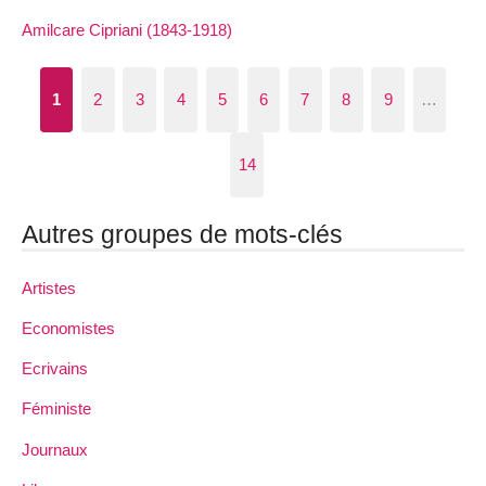
Amilcare Cipriani (1843-1918)
1
2
3
4
5
6
7
8
9
…
14
Autres groupes de mots-clés
Artistes
Economistes
Ecrivains
Féministe
Journaux