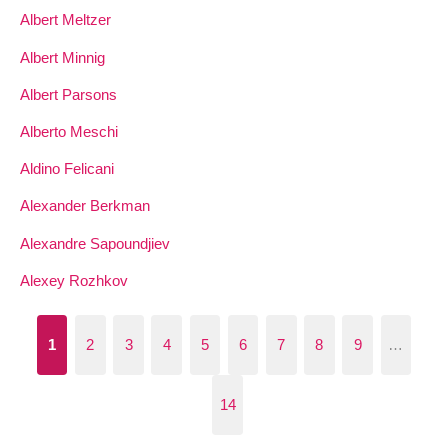
Albert Meltzer
Albert Minnig
Albert Parsons
Alberto Meschi
Aldino Felicani
Alexander Berkman
Alexandre Sapoundjiev
Alexey Rozhkov
1
2
3
4
5
6
7
8
9
…
14