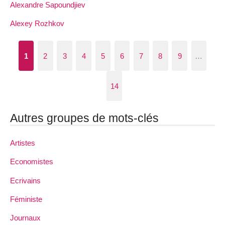
Alexandre Sapoundjiev
Alexey Rozhkov
1
2
3
4
5
6
7
8
9
…
14
Autres groupes de mots-clés
Artistes
Economistes
Ecrivains
Féministe
Journaux