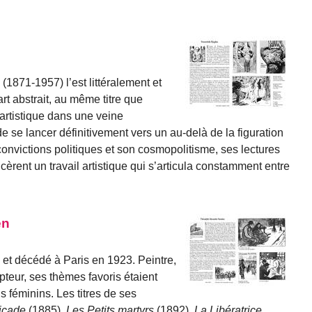
1871-1957) l’est littéralement et
rt abstrait, au même titre que
artistique dans une veine
e se lancer définitivement vers un au-delà de la figuration
onvictions politiques et son cosmopolitisme, ses lectures
cèrent un travail artistique qui s’articula constamment entre
en
et décédé à Paris en 1923. Peintre,
ulpteur, ses thèmes favoris étaient
us féminins. Les titres de ses
ricade
(1885),
Les Petits martyrs
(1892),
La Libératrice