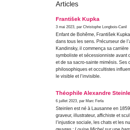
Articles
František Kupka
3 mai 2023, par Christophe Longbois-Canil
Enfant de Bohême, František Kupka (
dans tous les sens. Précurseur de l’a
Kandinsky, il commença sa carrière 
symboliste et sécessionniste avant d
et de sa sacro-sainte mimésis. Ses c
philosophiques et occultistes influen
le visible et l’invisible.
Théophile Alexandre Steinl
6 juillet 2023, par Marc Ferla
Steinlen est né à Lausanne en 1859 
graveur, illustrateur, affichiste et sc
l’injustice sociale, les chats et les n
œuvres :
Louise Michel sur une bar