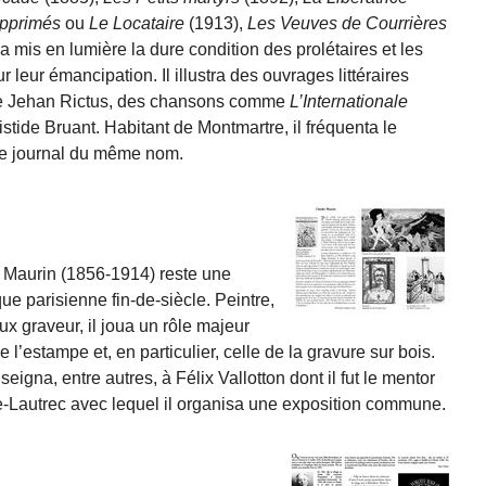
opprimés
ou
Le Locataire
(1913),
Les Veuves de Courrières
Il a mis en lumière la dure condition des prolétaires et les
 leur émancipation. Il illustra des ouvrages littéraires
e Jehan Rictus, des chansons comme
L’Internationale
istide Bruant. Habitant de Montmartre, il fréquenta le
a le journal du même nom.
 Maurin (1856-1914) reste une
que parisienne fin-de-siècle. Peintre,
x graveur, il joua un rôle majeur
l’estampe et, en particulier, celle de la gravure sur bois.
eigna, entre autres, à Félix Vallotton dont il fut le mentor
ouse-Lautrec avec lequel il organisa une exposition commune.