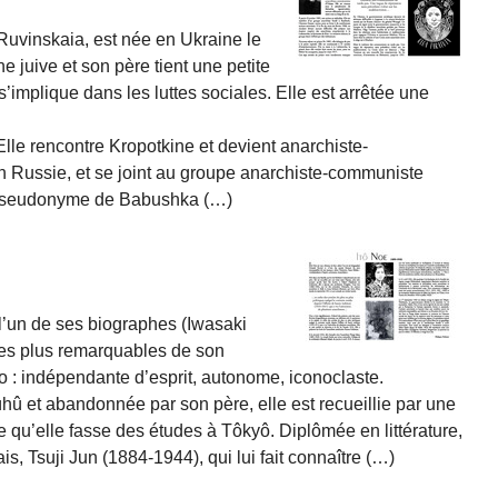
Ruvinskaia, est née en Ukraine le
ine juive et son père tient une petite
s’implique dans les luttes sociales. Elle est arrêtée une
Elle rencontre Kropotkine et devient anarchiste-
n Russie, et se joint au groupe anarchiste-communiste
 pseudonyme de Babushka (…)
l’un de ses biographes (Iwasaki
les plus remarquables de son
o : indépendante d’esprit, autonome, iconoclaste.
û et abandonnée par son père, elle est recueillie par une
te qu’elle fasse des études à Tôkyô. Diplômée en littérature,
s, Tsuji Jun (1884-1944), qui lui fait connaître (…)