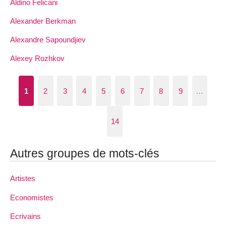
Aldino Felicani
Alexander Berkman
Alexandre Sapoundjiev
Alexey Rozhkov
1
2
3
4
5
6
7
8
9
…
14
Autres groupes de mots-clés
Artistes
Economistes
Ecrivains