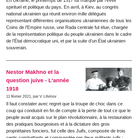
En Ukraine, le printemps de 1917 fut marqué par l’éveil
spirituel et politique du pays. En avril, à Kiev, au congrès
national ukrainien qui réunit environ mille délégués
représentant différentes organisations ukrainiennes de tous les
Coins de l’Empire russe, une Rada centrale fut élue, chargée
de la représentation politique du peuple ukrainien dans le cadre
de l’État démocratique uni, et par la suite d’un État ukrainien
souverain.
Nestor Makhno et la
question juive - L’année
1918
11 février 2021, par V. Litvinov
Il faut constater avec regret que la troupe de choc dans ce
coup qui conduisit en fin de compte à la perte de tout ce que le
peuple avait acquis sur le plan révolutionnaire, à la restauration
des pratiques bourgeoises et à la dictature des gros
propriétaires fonciers, fut celle des Juifs, composée de trois
cents combattants et commandée par deux militants juifs :