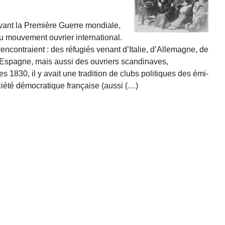
ant la Première Guerre mon­diale,
du mouvement ouvrier interna­tional.
encontraient : des réfu­giés venant d’Italie, d’Allemagne, de
’Espagne, mais aussi des ouvriers scandinaves,
 1830, il y avait une tradition de clubs politiques des émi­
ciété démocratique française (aussi (…)