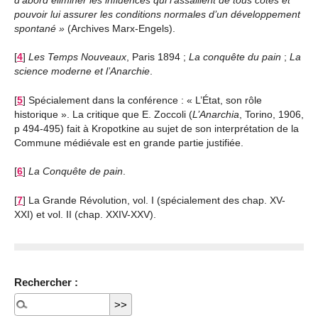
d’abord éliminer les influences qui l’assaillent de tous côtés et
pouvoir lui assurer les conditions normales d’un développement
spontané
(Archives Marx-Engels).
[
4
]
Les Temps Nouveaux
, Paris 1894 ;
La conquête du pain
;
La
science moderne et l’Anarchie
.
[
5
]
Spécialement dans la conférence : « L’État, son rôle
historique ». La critique que E. Zoccoli (
L’Anarchia
, Torino, 1906,
p 494-495) fait à Kropotkine au sujet de son interprétation de la
Commune médiévale est en grande partie justifiée.
[
6
]
La Conquête de pain
.
[
7
]
La Grande Révolution, vol. I (spécialement des chap. XV-
XXI) et vol. II (chap. XXIV-XXV).
Rechercher :