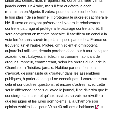
sinon aux défilés, mais il répartira les corps d’armée ; il n’a
jamais connu un Arabe, mais il fera et défera le code
musulman en Algérie. Il votera pour le shako ou le képi selon
le bon plaisir de sa femme. Il protégera le sucre et sacrifiera le
blé. Il tuera en croyant préserver : il votera le reboisement
contre le pâturage et protégera le pâturage contre la forêt. Il
sera compétent en matière bancaire. Il sacrifiera un canal à la
voie ferrée sans savoir trop dans quelle partie de la France se
trouvent l’un et l’autre. Protée, omniscient et omnipotent,
aujourd’hui militaire, demain porcher, donc tour à tour banquier,
académicien, balayeur, médecin, astronome, fabricant de
drogues, tanneur, commerçant, selon les ordres du jour de la
Chambre, il n’hésitera jamais. Habitué par ses fonctions
d’avocat, de journaliste ou d’orateur dans les assemblées
publiques, à parler de ce qu’il ne connaît pas, il votera sur tout
cela et sur d’autres questions, et encore d’autres, avec cette
seule différence : tandis qu’avec le journal, il ne divertira que le
concierge cancanier et qu’aux assises sa voix ne réveillera
que les juges et les jurés somnolents, à la Chambre son
opinion établira la loi pour 30 ou 40 millions d’habitants
[
2
]
.