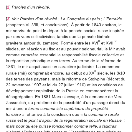
[
2
]
Paroles d’un révolté
.
[
3
]
Voir
Paroles d’un révolté
;
La Conquête du pain
;
L’Entraide
(chapitres VII-VIII, et conclusions). À partir de 1840 environ, le
mir servira de point le départ à la pensée sociale russe inspirée
par des vues collectivistes, tandis que la pensée libérale
e
e
gravitera autour du zemstvo. Formé entre les XVI
et XVIII
siècles, en réaction au fisc et au pouvoir seigneurial, le Mir avait
comme caractère essentiel la responsabilité fiscale collective et
la répartition périodique des terres. Au terme de la réforme de
1861, le mir acquit aussi un caractère judiciaire. La commune
e
rurale (mir) comprenait encore, au début du XX
siècle, les 8/10
des terres des paysans, mais la réforme de Stolypine (décret du
22 novembre 1907 et loi du 27 juillet 1910) et les conditions de
développement capitaliste de la Russie en commencèrent la
désagrégation. En 1881 Marx s’occupe, à la demande de Vera
Zassoulich, du problème de la possibilité d’un passage direct du
mir à une
forme communiste supérieure de propriété
foncière
, et arrive à la conclusion que
la commune rurale
russe est le point d’appui de la régénération sociale en Russie ;
mais pour qu’elle puisse fonctionner comme telle, il faudrait