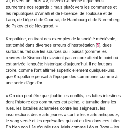
XI, ni vers un Louis XV, ni vers Catherine II que nous
tournerons nos regards ; mais plutôt vers les communes et
les républiques d’Amalfi et de Florence, de Toulouse et de
Laon, de Liège et de Courtrai, de Hambourg et de Nuremberg,
de Pskov et de Novgorod.
Kropotkine, en tirant des exemples de la société médiévale,
est tombé dans diverses erreurs d’interprétation
[
5
]
, dues
surtout au fait que les sources où il puisait (comme les
œuvres de Sismondi) n’avaient pas encore atteint le point où
est arrivée l’enquête historique d’aujourd’hui. Il ne faut pas
croire, comme l’ont affirmé superficiellement quelques-uns,
que Kropotkine pensait à l’époque des communes comme à
une sorte d’âge d’or.
On dira peut-être que j’oublie les conflits, les luttes intestines
dont l’histoire des communes est pleine, le tumulte dans les
rues, les batailles acharnées contre les seigneurs, les
insurrections des « arts jeunes » contre les « arts antiques »,
le sang versé et les représailles qui ont eu lieu dans ces luttes.
Eh bien non ! Je n’oublie rien. Mais comme Léo et Botta – les