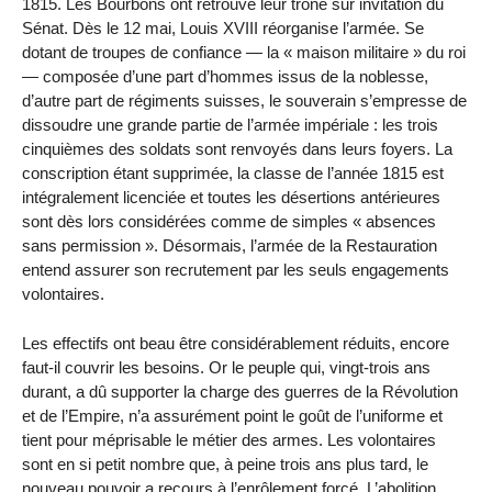
1815. Les Bourbons ont retrouvé leur trône sur invitation du
Sénat. Dès le 12 mai, Louis XVIII réorganise l’armée. Se
dotant de troupes de confiance — la « maison militaire » du roi
— composée d’une part d’hommes issus de la noblesse,
d’autre part de régiments suisses, le souverain s’empresse de
dissoudre une grande partie de l’armée impériale : les trois
cinquièmes des soldats sont renvoyés dans leurs foyers. La
conscription étant supprimée, la classe de l’année 1815 est
intégralement licenciée et toutes les désertions antérieures
sont dès lors considérées comme de simples « absences
sans permission ». Désormais, l’armée de la Restauration
entend assurer son recrutement par les seuls engagements
volontaires.
Les effectifs ont beau être considérablement réduits, encore
faut-il couvrir les besoins. Or le peuple qui, vingt-trois ans
durant, a dû supporter la charge des guerres de la Révolution
et de l’Empire, n’a assurément point le goût de l’uniforme et
tient pour méprisable le métier des armes. Les volontaires
sont en si petit nombre que, à peine trois ans plus tard, le
nouveau pouvoir a recours à l’enrôlement forcé. L’abolition