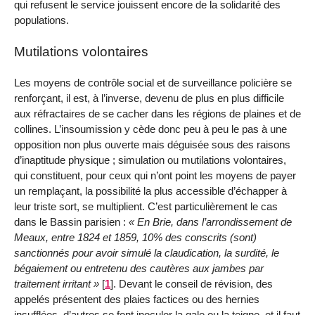
qui refusent le service jouissent encore de la solidarité des
populations.
Mutilations volontaires
Les moyens de contrôle social et de surveillance policière se
renforçant, il est, à l’inverse, devenu de plus en plus difficile
aux réfractaires de se cacher dans les régions de plaines et de
collines. L’insoumission y cède donc peu à peu le pas à une
opposition non plus ouverte mais déguisée sous des raisons
d’inaptitude physique ; simulation ou mutilations volontaires,
qui constituent, pour ceux qui n’ont point les moyens de payer
un remplaçant, la possibilité la plus accessible d’échapper à
leur triste sort, se multiplient. C’est particulièrement le cas
dans le Bassin parisien :
En Brie, dans l’arrondissement de
Meaux, entre 1824 et 1859, 10% des conscrits (sont)
sanctionnés pour avoir simulé la claudication, la surdité, le
bégaiement ou entretenu des cautères aux jambes par
traitement irritant
[
1
]
. Devant le conseil de révision, des
appelés présentent des plaies factices ou des hernies
insufflées, d’autres se font inoculer la gale ou la teigne, et il faut