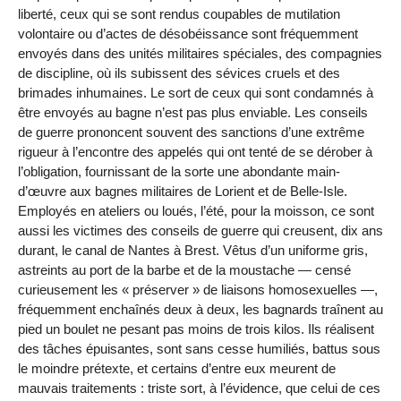
liberté, ceux qui se sont rendus coupables de mutilation
volontaire ou d’actes de désobéissance sont fréquemment
envoyés dans des unités militaires spéciales, des compagnies
de discipline, où ils subissent des sévices cruels et des
brimades inhumaines. Le sort de ceux qui sont condamnés à
être envoyés au bagne n’est pas plus enviable. Les conseils
de guerre prononcent souvent des sanctions d’une extrême
rigueur à l’encontre des appelés qui ont tenté de se dérober à
l’obligation, fournissant de la sorte une abondante main-
d’œuvre aux bagnes militaires de Lorient et de Belle-Isle.
Employés en ateliers ou loués, l’été, pour la moisson, ce sont
aussi les victimes des conseils de guerre qui creusent, dix ans
durant, le canal de Nantes à Brest. Vêtus d’un uniforme gris,
astreints au port de la barbe et de la moustache — censé
curieusement les « préserver » de liaisons homosexuelles —,
fréquemment enchaînés deux à deux, les bagnards traînent au
pied un boulet ne pesant pas moins de trois kilos. Ils réalisent
des tâches épuisantes, sont sans cesse humiliés, battus sous
le moindre prétexte, et certains d’entre eux meurent de
mauvais traitements : triste sort, à l’évidence, que celui de ces