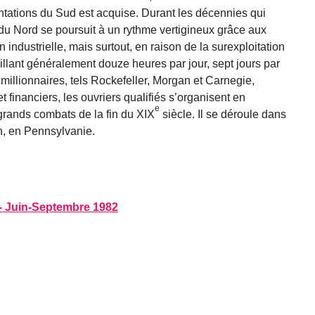
lantations du Sud est acquise. Durant les décennies qui
s du Nord se poursuit à un rythme vertigineux grâce aux
industrielle, mais surtout, en raison de la surexploitation
llant généralement douze heures par jour, sept jours par
llionnai­res, tels Rockefeller, Morgan et Carnegie,
t financiers, les ouvriers qualifiés s’organisent en
e
 grands combats de la fin du XIX
siècle. Il se déroule dans
gh, en Pennsylvanie.
- Juin-Septembre 1982