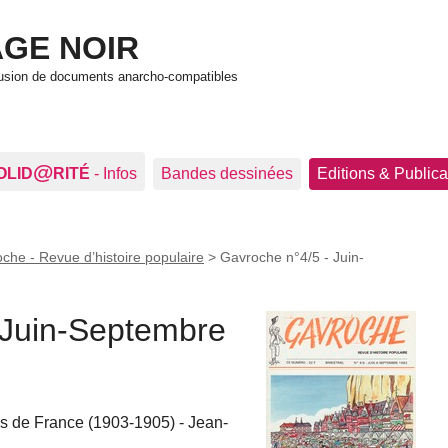
GE NOIR
ffusion de documents anarcho-compatibles
@
OLID
RITÉ
- Infos
Bandes dessinées
Editions & Publica
che - Revue d’histoire populaire
>
Gavroche n°4/5 - Juin-
 Juin-Septembre
s de France (1903-1905) - Jean-