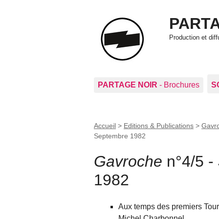
PARTA
Production et di
PARTAGE NOIR
- Brochures
S
Accueil
>
Editions & Publications
>
Gavro
Septembre 1982
Gavroche
n°4/5 -
1982
Aux temps des premiers Tour
Michel Charbonnel