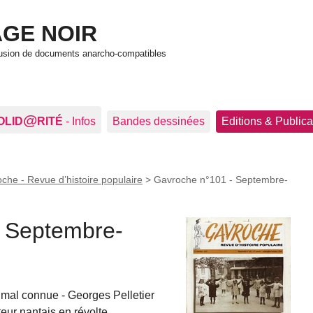
GE NOIR
ffusion de documents anarcho-compatibles
@
OLID
RITÉ
- Infos
Bandes dessinées
Editions & Publica
che - Revue d’histoire populaire
>
Gavroche n°101 - Septembre-
 Septembre-
mal connue - Georges Pelletier
eur nantais en révolte