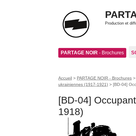
PARTA
Production et di
PARTAGE NOIR
- Brochures
S
Accueil
>
PARTAGE NOIR - Brochures
ukrainiennes (1917-1921)
>
[BD-04] Occ
[BD-04] Occupants
1918)