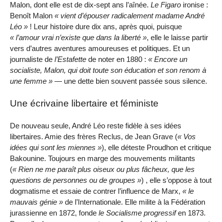
Malon, dont elle est de dix-sept ans l’aînée.
Le Figaro
ironise :
Benoît Malon
vient d’épouser radicalement madame André
Léo
! Leur histoire dure dix ans, après quoi, puisque
l’amour vrai n’existe que dans la liberté
, elle le laisse partir
vers d’autres aventures amoureuses et politiques. Et un
journaliste de
l’Estafette
de noter en 1880 :
Encore un
socialiste, Malon, qui doit toute son éducation et son renom à
une femme
— une dette bien souvent passée sous silence.
Une écrivaine libertaire et féministe
De nouveau seule, André Léo reste fidèle à ses idées
libertaires. Amie des frères Reclus, de Jean Grave (
Vos
idées qui sont les miennes
), elle déteste Proudhon et critique
Bakounine. Toujours en marge des mouvements militants
(
Rien ne me paraît plus oiseux ou plus fâcheux, que les
questions de personnes ou de groupes
) , elle s’oppose à tout
dogmatisme et essaie de contrer l’influence de Marx,
le
mauvais génie
de l’Internationale. Elle milite à la Fédération
jurassienne en 1872, fonde
le Socialisme progressif
en 1873.