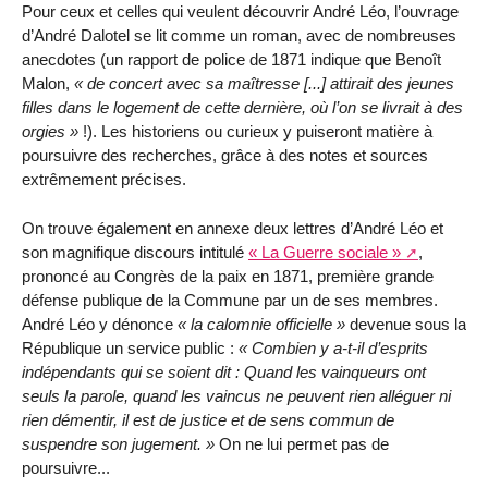
Pour ceux et celles qui veulent découvrir André Léo, l’ouvrage
d’André Dalotel se lit comme un roman, avec de nombreuses
anecdotes (un rapport de police de 1871 indique que Benoît
Malon,
de concert avec sa maîtresse [...] attirait des jeunes
filles dans le logement de cette dernière, où l’on se livrait à des
orgies
!). Les historiens ou curieux y puiseront matière à
poursuivre des recherches, grâce à des notes et sources
extrêmement précises.
On trouve également en annexe deux lettres d’André Léo et
son magnifique discours intitulé
« La Guerre sociale »
,
prononcé au Congrès de la paix en 1871, première grande
défense publique de la Commune par un de ses membres.
André Léo y dénonce
la calomnie officielle
devenue sous la
République un service public :
Combien y a-t-il d’esprits
indépendants qui se soient dit : Quand les vainqueurs ont
seuls la parole, quand les vaincus ne peuvent rien alléguer ni
rien démentir, il est de justice et de sens commun de
suspendre son jugement.
On ne lui permet pas de
poursuivre...