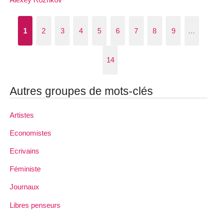
1
2
3
4
5
6
7
8
9
…
14
Autres groupes de mots-clés
Artistes
Economistes
Ecrivains
Féministe
Journaux
Libres penseurs