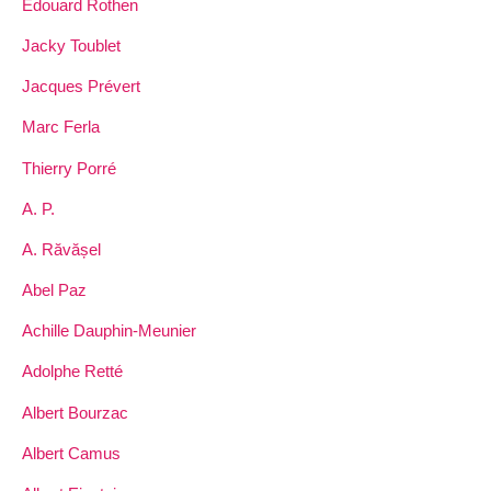
Edouard Rothen
Jacky Toublet
Jacques Prévert
Marc Ferla
Thierry Porré
A. P.
A. Răvășel
Abel Paz
Achille Dauphin-Meunier
Adolphe Retté
Albert Bourzac
Albert Camus