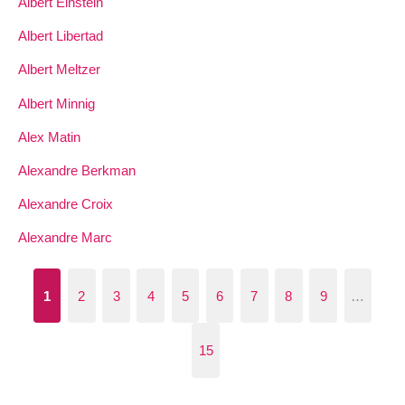
Albert Einstein
Albert Libertad
Albert Meltzer
Albert Minnig
Alex Matin
Alexandre Berkman
Alexandre Croix
Alexandre Marc
1
2
3
4
5
6
7
8
9
…
15