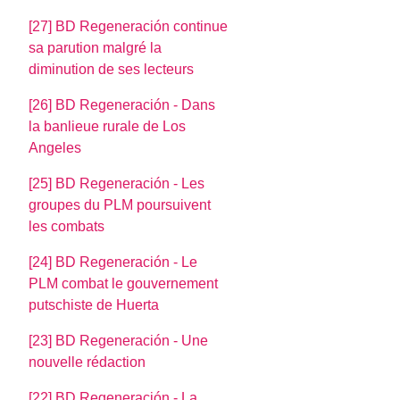
[27] BD Regeneración continue
sa parution malgré la
diminution de ses lecteurs
[26] BD Regeneración - Dans
la banlieue rurale de Los
Angeles
[25] BD Regeneración - Les
groupes du PLM poursuivent
les combats
[24] BD Regeneración - Le
PLM combat le gouvernement
putschiste de Huerta
[23] BD Regeneración - Une
nouvelle rédaction
[22] BD Regeneración - La