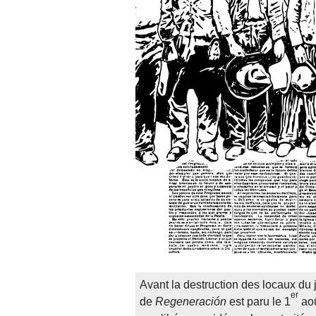
Avant la destruction des locaux du 
er
de
Regeneración
est paru le 1
aoû