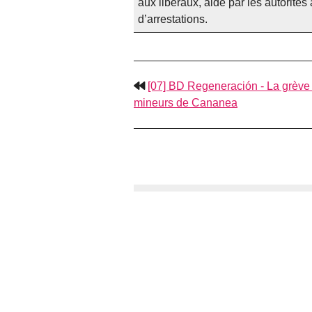
aux libéraux, aidé par les autorit
d’arrestations.
[07] BD Regeneración - La grève
mineurs de Cananea