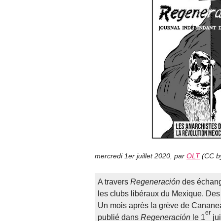
mercredi 1er juillet 2020
,
par
OLT
(
CC b
A travers
Regeneración
des échange
les clubs libéraux du Mexique. Des
Un mois après la grève de Cananea,
er
publié dans
Regeneración
le 1
ju