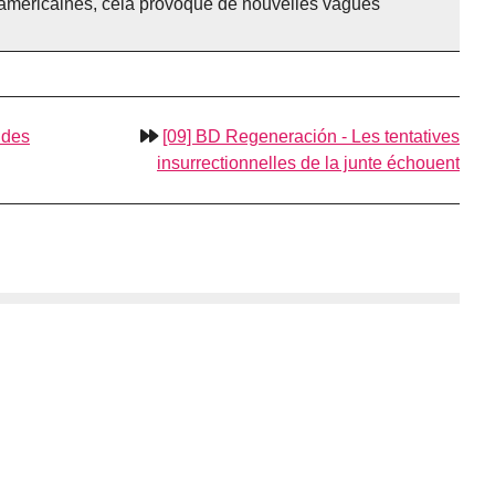
és américaines, cela provoque de nouvelles vagues
 des
[09] BD Regeneración - Les tentatives
insurrectionnelles de la junte échouent