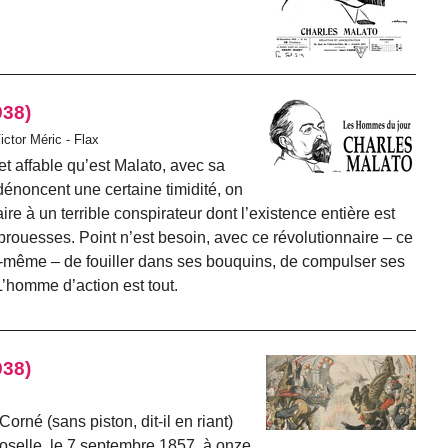
938)
ictor Méric - Flax
et affable qu’est Malato, avec sa
dénoncent une certaine timidité, on
ire à un terrible conspirateur dont l’existence entière est
 prouesses. Point n’est besoin, avec ce révolutionnaire – ce
lui-même – de fouiller dans ses bouquins, de compulser ses
L’homme d’action est tout.
938)
né (sans piston, dit-il en riant)
oselle, le 7 septembre 1857, à onze