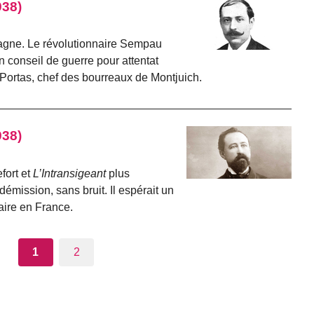
938)
pagne. Le révolutionnaire Sempau
 conseil de guerre pour attentat
 Portas, chef des bourreaux de Montjuich.
938)
fort et
L’Intransigeant
plus
émission, sans bruit. Il espérait un
faire en France.
1
2