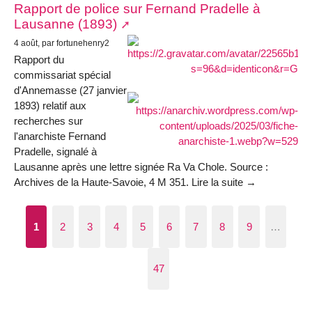
Rapport de police sur Fernand Pradelle à
Lausanne (1893)
4 août, par fortunehenry2
Rapport du
commissariat spécial
d'Annemasse (27 janvier
1893) relatif aux
recherches sur
l'anarchiste Fernand
Pradelle, signalé à
Lausanne après une lettre signée Ra Va Chole. Source :
Archives de la Haute-Savoie, 4 M 351. Lire la suite →
1
2
3
4
5
6
7
8
9
…
47