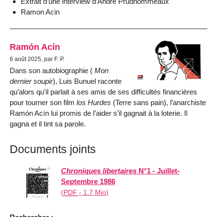
Extrait d’une interview d’André Prudhommeaux
Ramon Acin
Ramón Acín
6 août 2025, par F. P.
Dans son autobiographie (
Mon
dernier soupir
), Luis Bunuel raconte
qu’alors qu’il parlait à ses amis de ses difficultés financières
pour tourner son film
los Hurdes
(Terre sans pain), l’anarchiste
Ramón Acín lui promis de l’aider s’il gagnait à la loterie. Il
gagna et il tint sa parole.
Documents joints
Chroniques libertaires
N°1 - Juillet-
Septembre 1986
(
PDF
-
1.7 Mio
)