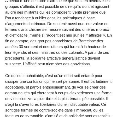
A défaut d ’une définition claire de ce que sont en définitive les
groupes d’affinité, il est possible de dire qu’ils sont et agissent
au gré des militants qui les composent, vérité première que
l’on a tendance à oublier dans les polémiques à base
d’arguments doctrinaux. De soutenir aussi que leur valeur en
termes d’anarchisme se mesure suivant des critères moraux
et d’efficacité, même si l’accent est mis sur les « affinités ». En
fin de compte, des groupes anarchistes de Barcelone des
années 30 sortirent et des lutteurs qui furent à la hauteur de
leur légende, et des ministres ou des colonels. A partir de ces
précédents, la solidarité affective généralisatrice devient
suspecte. L’affinité peut triompher des convictions.
Ce qui est souhaitable, c’est qu’un effort soit entamé pour
dissiper une confusion qui ne sert personne. Il est parfaitement
acceptable, et parfois enthousiasmant, de voir se créer des
communautés qui cherchent à coups d’expériences une forme
de vie collective la plus libre et la plus émancipée possible. Il
s’agit là d’aventures libertaires d’une indiscutable valeur. Ce
sont des formes de contre-société dans l’immédiat, où les
facteurs de sympathie, d’amitié et de solidarité sont essentiels.