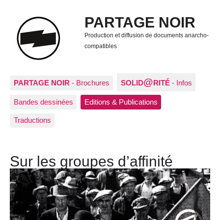
PARTAGE NOIR
Production et diffusion de documents anarcho-
compatibles
@
PARTAGE NOIR
- Brochures
SOLID
RITÉ
- Infos
Bandes dessinées
Editions & Publications
Traductions
Sur les groupes d’affinité