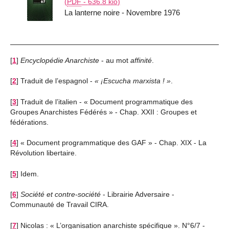
(
PDF
-
636.8 kio
)
La lanterne noire - Novembre 1976
[
1
]
Encyclopédie Anarchiste
- au mot
affinité
.
[
2
]
Traduit de l’espagnol -
¡Escucha marxista !
.
[
3
]
Traduit de l’italien - « Document programmatique des
Groupes Anarchistes Fédérés » - Chap. XXII : Groupes et
fédérations.
[
4
]
« Document programmatique des GAF » - Chap. XIX - La
Révolution libertaire.
[
5
]
Idem.
[
6
]
Société et contre-société
- Librairie Adversaire -
Communauté de Travail CIRA.
[
7
]
Nicolas : « L’organisation anarchiste spécifique ». N°6/7 -