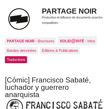
PARTAGE NOIR
Production et diffusion de documents anarcho-
compatibles
@
PARTAGE NOIR
- Brochures
SOLID
RITÉ
- Infos
Bandes dessinées
Editions & Publications
Traductions
[Cómic] Francisco Sabaté,
luchador y guerrero
anarquista