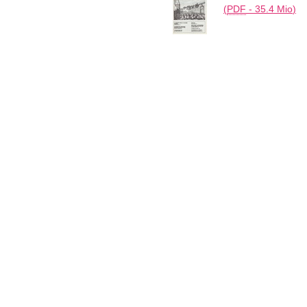
(
PDF
-
35.4 Mio
)