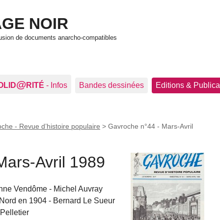
GE NOIR
ffusion de documents anarcho-compatibles
@
OLID
RITÉ
- Infos
Bandes dessinées
Editions & Publica
che - Revue d’histoire populaire
>
Gavroche n°44 - Mars-Avril
Mars-Avril 1989
nne Vendôme - Michel Auvray
 Nord en 1904 - Bernard Le Sueur
Pelletier