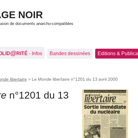
GE NOIR
ffusion de documents anarcho-compatibles
@
OLID
RITÉ
- Infos
Bandes dessinées
Editions & Publica
nde libertaire
>
Le Monde libertaire n°1201 du 13 avril 2000
re
n°1201 du 13