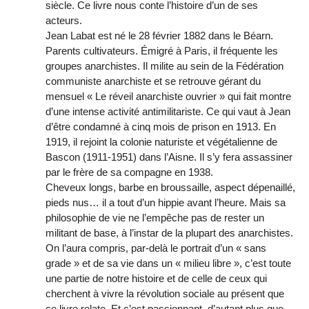
siècle. Ce livre nous conte l’histoire d’un de ses
acteurs.
Jean Labat est né le 28 février 1882 dans le Béarn.
Parents cultivateurs. Émigré à Paris, il fréquente les
groupes anarchistes. Il milite au sein de la Fédération
communiste anarchiste et se retrouve gérant du
mensuel « Le réveil anarchiste ouvrier » qui fait montre
d’une intense activité antimilitariste. Ce qui vaut à Jean
d’être condamné à cinq mois de prison en 1913. En
1919, il rejoint la colonie naturiste et végétalienne de
Bascon (1911-1951) dans l’Aisne. Il s’y fera assassiner
par le frère de sa compagne en 1938.
Cheveux longs, barbe en broussaille, aspect dépenaillé,
pieds nus… il a tout d’un hippie avant l’heure. Mais sa
philosophie de vie ne l’empêche pas de rester un
militant de base, à l’instar de la plupart des anarchistes.
On l’aura compris, par-delà le portrait d’un « sans
grade » et de sa vie dans un « milieu libre », c’est toute
une partie de notre histoire et de celle de ceux qui
cherchent à vivre la révolution sociale au présent que
ce livre relate. Et c’est passionnant, d’autant plus que